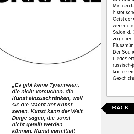
Minuten l
historisc
Geist der
weiter und
Saloniki,
zu gehen 
Flussmünd
Der Sound
Liedes er
russisch-
könnte ei
Geschicht
„Es gibt keine Tyranneien,
die nicht versuchen, die
Kunst einzuschränken, weil
sie die Macht der Kunst
BACK
sehen. Kunst kann der Welt
Dinge sagen, die sonst
nicht geteilt werden
können. Kunst vermittelt