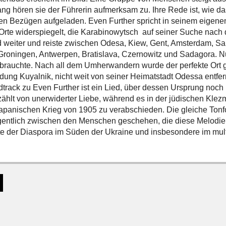
ang hören sie der Führerin aufmerksam zu. Ihre Rede ist, wie da
hen Bezügen aufgeladen. Even Further spricht in seinem eigene
 Orte widerspiegelt, die Karabinowytsch auf seiner Suche nach 
 weiter und reiste zwischen Odesa, Kiew, Gent, Amsterdam, Sainte-
 Groningen, Antwerpen, Bratislava, Czernowitz und Sadagora. Nur
brauchte. Nach all dem Umherwandern wurde der perfekte Ort 
ung Kuyalnik, nicht weit von seiner Heimatstadt Odessa entfer
track zu Even Further ist ein Lied, über dessen Ursprung noch i
zählt von unerwiderter Liebe, während es in der jüdischen Kle
japanischen Krieg von 1905 zu verabschieden. Die gleiche Tonfol
gentlich zwischen den Menschen geschehen, die diese Melodie
e der Diaspora im Süden der Ukraine und insbesondere im mult