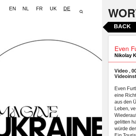
WOR
EN
NL
FR
UK
DE
BACK
Even Fu
Nikolay 
Video , 0
Videoinst
Even Furth
eine Rich
aus den Ü
Leben, ve
Wiederauf
gelitten 
würde der
Ein Touri