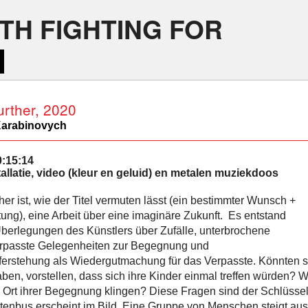
TH FIGHTING FOR
rther, 2020
Karabinovych
0:15:14
allatie, video (kleur en geluid) en metalen muziekdoos
er ist, wie der Titel vermuten lässt (ein bestimmter Wunsch +
tung), eine Arbeit über eine imaginäre Zukunft. Es entstand
berlegungen des Künstlers über Zufälle, unterbrochene
rpasste Gelegenheiten zur Begegnung und
erstehung als Wiedergutmachung für das Verpasste. Könnten s
haben, vorstellen, dass sich ihre Kinder einmal treffen würden?
 Ort ihrer Begegnung klingen? Diese Fragen sind der Schlüsse
stenbus erscheint im Bild. Eine Gruppe von Menschen steigt aus